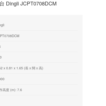
ngli JCPT0708DCM
ngli
CPT0708DCM
6
0
52 x 0.81 x 1.65 (長 x 闊 x 高)
300
高度 (m): 7.6