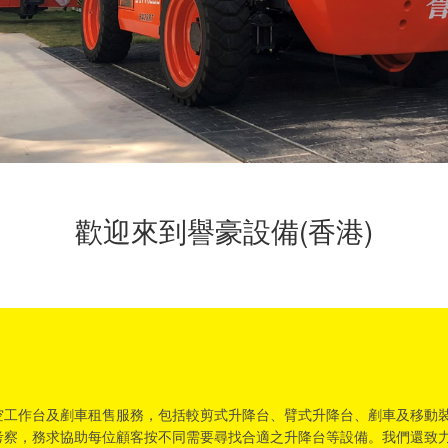
歡迎來到譽豪設備(香港)
高空工作台及剷車租售服務，包括較剪式升降台、臂式升降台、剷車及移動
考察，務求協助每位顧客按不同需要尋找合適之升降台等設備。我們還致