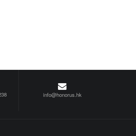
238
info@honorus.hk