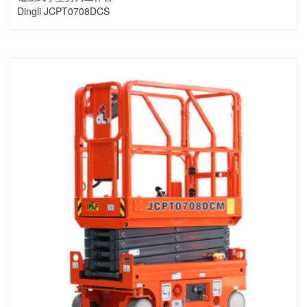
Dingli JCPT0708DCS