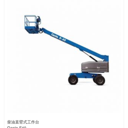
柴油直臂式工作台
Genie S40