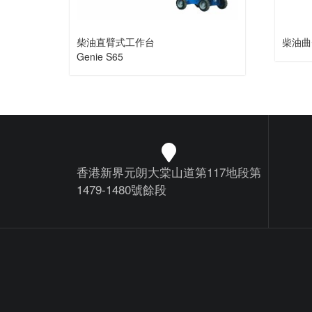
柴油直臂式工作台
柴油曲臂
Genie S65
香港新界元朗大棠山道第117地段第
1479-1480號餘段